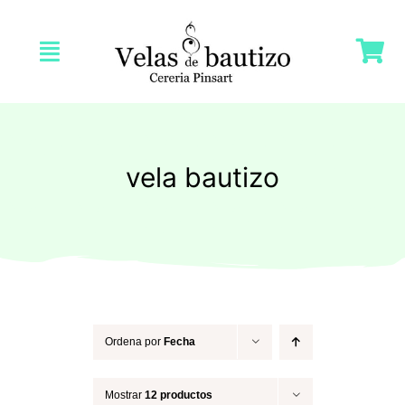
Saltar
al
Toggle
contenido
Navigation
Inicio
Nosotras
vela bautizo
Tienda
Velas Bautizo
Velas Comunión
Ordena por
Fecha
Mostrar
12 productos
Velas Bodas