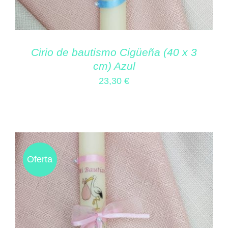
Cirio de bautismo Cigüeña (40 x 3
cm) Azul
23,30
€
Oferta