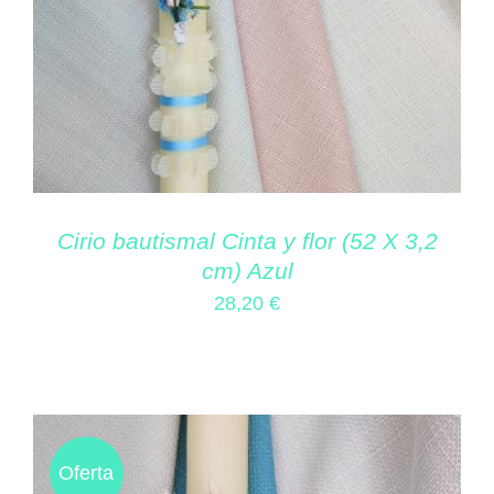
Cirio bautismal Cinta y flor (52 X 3,2
cm) Azul
28,20
€
Oferta