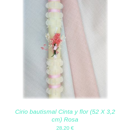
Cirio bautismal Cinta y flor (52 X 3,2
cm) Rosa
28,20
€