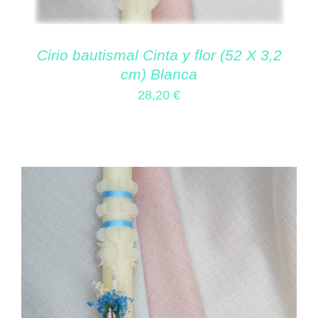
Cirio bautismal Cinta y flor (52 X 3,2
cm) Blanca
28,20
€