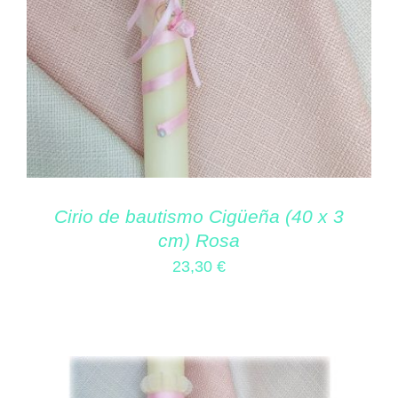
Cirio de bautismo Cigüeña (40 x 3
cm) Rosa
23,30
€