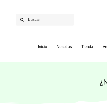
Saltar
al
Buscar:
contenido
Inicio
Nosotras
Tienda
Ve
¿N