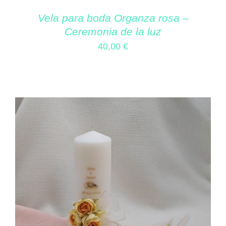
Vela para boda Organza rosa –
Ceremonia de la luz
40,00
€