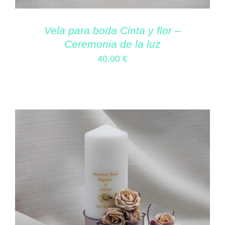
Vela para boda Cinta y flor –
Ceremonia de la luz
40,00
€