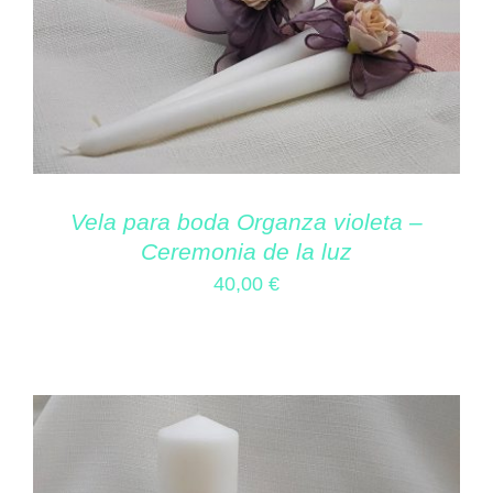
Vela para boda Organza violeta –
Ceremonia de la luz
40,00
€