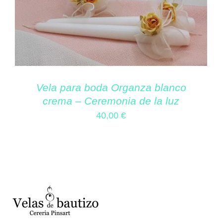
Vela para boda Organza blanco
crema – Ceremonia de la luz
40,00
€