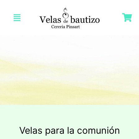
Saltar
al
Toggle
contenido
Navigation
Inicio
Nosotras
Tienda
Velas Bautizo
Velas Comunión
Velas para la comunión
Velas Bodas