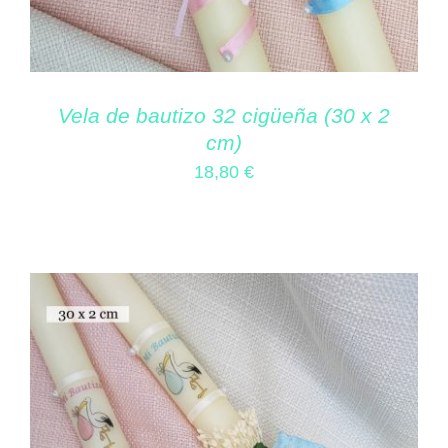
Vela de bautizo 32 cigüeña (30 x 2
cm)
18,80
€