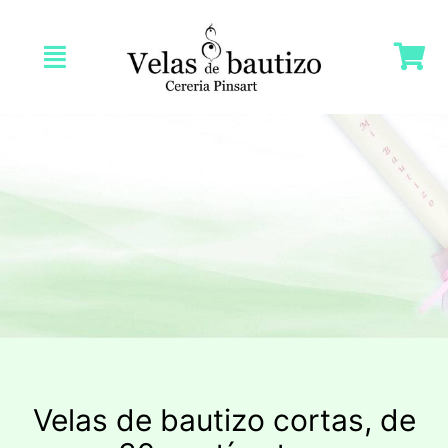
Saltar
al
Toggle
contenido
Navigation
Inicio
Nosotras
Tienda
Velas Bautizo
Velas Comunión
Velas de bautizo cortas, de
Velas Bodas