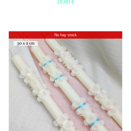
18,80
€
No hay stock