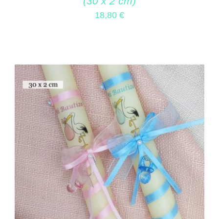
(30 x 2 cm)
18,80
€