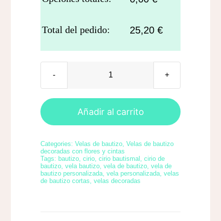
Total del pedido:
25,20
€
Vela
de
bautizo
Añadir al carrito
flor
espiral
Categories:
Velas de bautizo
,
Velas de bautizo
(52
decoradas con flores y cintas
Tags:
bautizo
,
cirio
,
cirio bautismal
,
cirio de
x
bautizo
,
vela bautizo
,
vela de bautizo
,
vela de
bautizo personalizada
,
vela personalizada
,
velas
2,5
de bautizo cortas
,
velas decoradas
cm)
cantidad