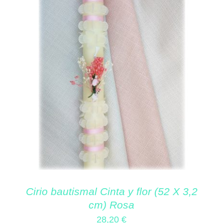
Cirio bautismal Cinta y flor (52 X 3,2
cm) Rosa
28,20
€