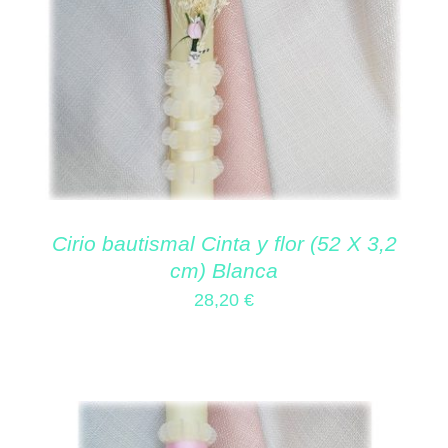
Cirio bautismal Cinta y flor (52 X 3,2
cm) Blanca
28,20
€