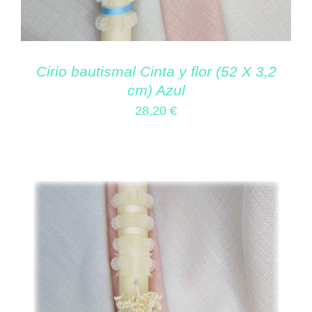
Cirio bautismal Cinta y flor (52 X 3,2
cm) Azul
28,20
€