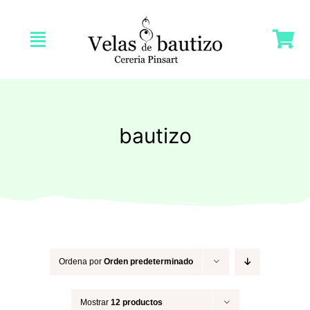
Saltar
al
Toggle
contenido
Navigation
Inicio
Nosotras
bautizo
Tienda
Velas Bautizo
Velas Comunión
Ordena por
Orden predeterminado
Mostrar
12 productos
Velas Bodas