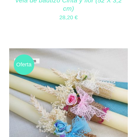
Vela de bautizo Cinta y flor (52 X 3,2
cm)
28,20
€
Oferta