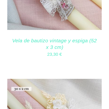
Vela de bautizo vintage y espiga (52
x 3 cm)
23,30
€