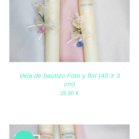
Vela de bautizo Foto y flor (40 X 3
cm)
26,80
€