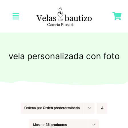
Saltar
al
Toggle
contenido
Navigation
Inicio
Nosotras
vela personalizada con foto
Tienda
Velas Bautizo
Velas Comunión
Ordena por
Orden predeterminado
Mostrar
36 productos
Velas Bodas