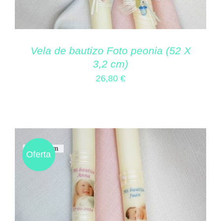
Vela de bautizo Foto peonia (52 X
3,2 cm)
26,80
€
Oferta