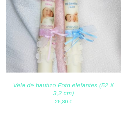
Vela de bautizo Foto elefantes (52 X
3,2 cm)
26,80
€