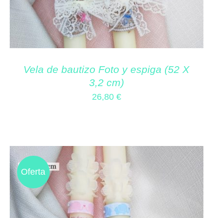
Vela de bautizo Foto y espiga (52 X
3,2 cm)
26,80
€
Oferta