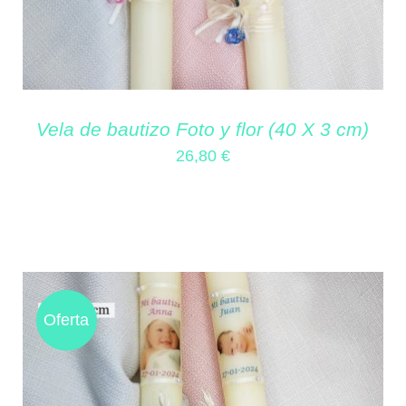
Vela de bautizo Foto y flor (40 X 3 cm)
26,80
€
Oferta