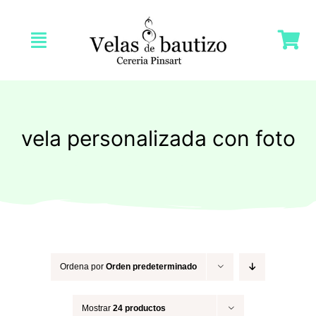
Saltar
al
Toggle
contenido
Navigation
Inicio
Nosotras
vela personalizada con foto
Tienda
Velas Bautizo
Velas Comunión
Ordena por
Orden predeterminado
Mostrar
24 productos
Velas Bodas