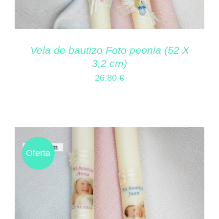
Vela de bautizo Foto peonia (52 X
3,2 cm)
26,80
€
Oferta