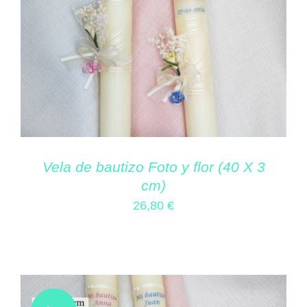
Vela de bautizo Foto y flor (40 X 3
cm)
26,80
€