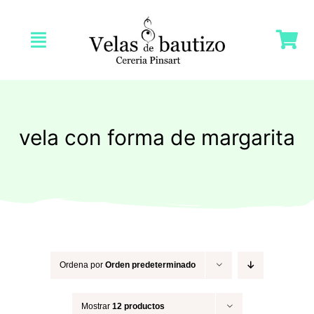
Saltar
al
Toggle
contenido
Navigation
Inicio
Nosotras
vela con forma de margarita
Tienda
Velas Bautizo
Velas Comunión
Ordena por
Orden predeterminado
Mostrar
12 productos
Velas Bodas