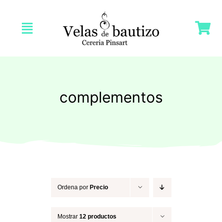
Saltar
al
Toggle
contenido
Navigation
Inicio
Nosotras
complementos
Tienda
Velas Bautizo
Velas Comunión
Ordena por
Precio
Mostrar
12 productos
Velas Bodas