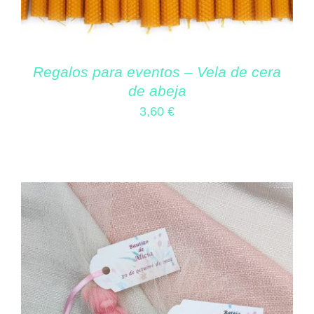
Regalos para eventos – Vela de cera
de abeja
3,60
€