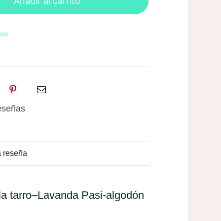
Añadir al carrito
Pasi-
algodón
rro
cantidad
eseñas
a reseña
la tarro–Lavanda Pasi-algodón