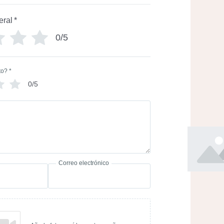
eral
*
0/5
to?
*
0/5
Correo electrónico