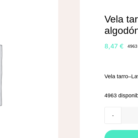
Vela ta
algodó
8,47
€
4963 
Vela tarro–L
4963 disponi