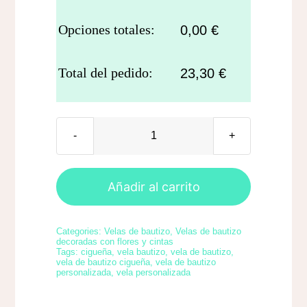
Opciones totales:
0,00
€
Total del pedido:
23,30
€
Vela
de
bautizo
Añadir al carrito
Cigüeña
y
Categories:
Velas de bautizo
,
Velas de bautizo
lazo
decoradas con flores y cintas
Tags:
cigueña
,
vela bautizo
,
vela de bautizo
,
(40
vela de bautizo cigueña
,
vela de bautizo
personalizada
,
vela personalizada
x
3