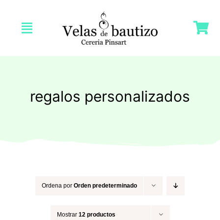
Saltar
al
Toggle
contenido
Navigation
Inicio
Nosotras
regalos personalizados
Tienda
Velas Bautizo
Velas Comunión
Ordena por
Orden predeterminado
Mostrar
12 productos
Velas Bodas