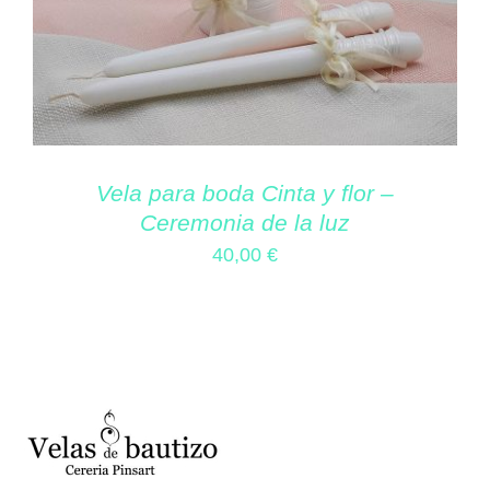
Vela para boda Cinta y flor –
Ceremonia de la luz
40,00
€