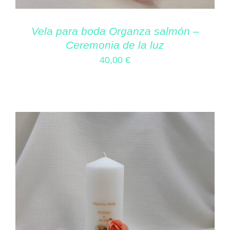
Vela para boda Organza salmón –
Ceremonia de la luz
40,00
€