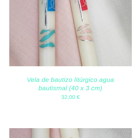
Vela de bautizo litúrgico agua
bautismal (40 x 3 cm)
32,00
€