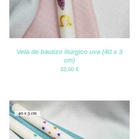
Vela de bautizo litúrgico uva (40 x 3
cm)
32,00
€