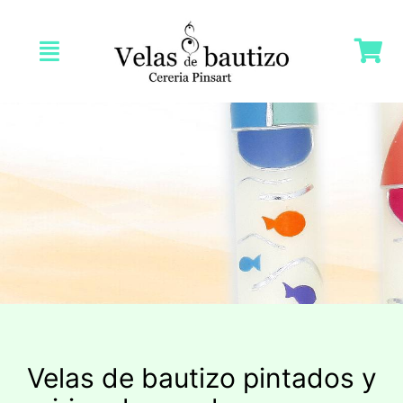
Saltar
al
Toggle
contenido
Navigation
Inicio
Nosotras
Tienda
Velas Bautizo
Velas Comunión
Velas de bautizo pintados y
Velas Bodas