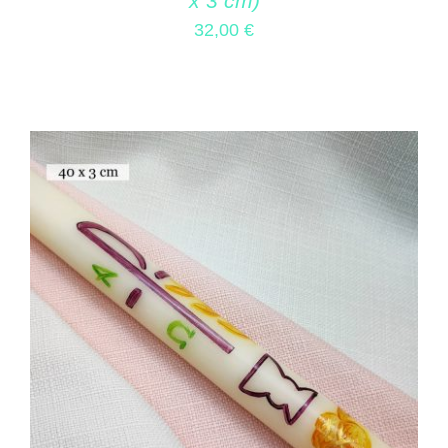
x 3 cm)
32,00
€