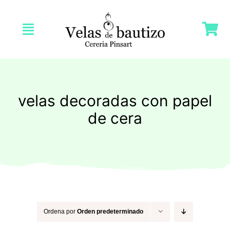
Saltar
al
Toggle
contenido
Navigation
Inicio
Nosotras
velas decoradas con papel
de cera
Tienda
Velas Bautizo
Velas Comunión
Ordena por
Orden predeterminado
Velas Bodas