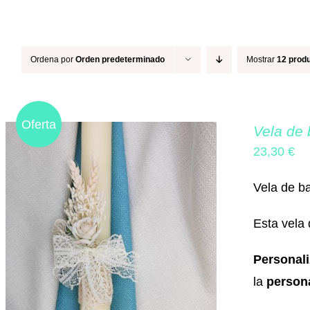
Ordena por
Orden predeterminado
Mostrar
12 prod
Oferta
Vela de 
23,30
€
Vela de ba
Esta vela
Personal
la
persona