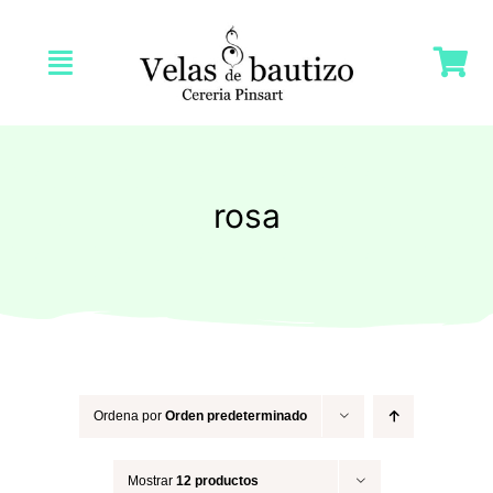
Saltar
al
Toggle
contenido
Navigation
Inicio
Nosotras
rosa
Tienda
Velas Bautizo
Velas Comunión
Ordena por
Orden predeterminado
Mostrar
12 productos
Velas Bodas