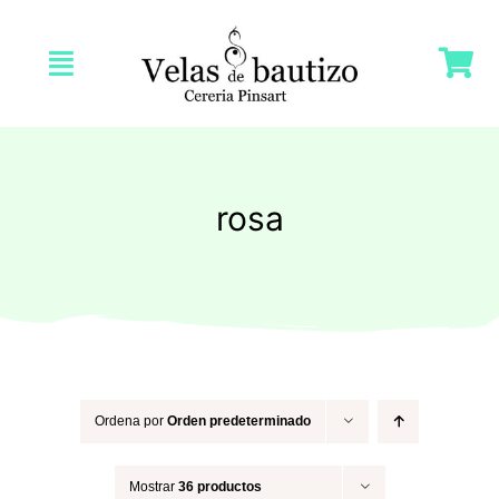
Saltar
al
Toggle
contenido
Navigation
Inicio
Nosotras
rosa
Tienda
Velas Bautizo
Velas Comunión
Ordena por
Orden predeterminado
Mostrar
36 productos
Velas Bodas