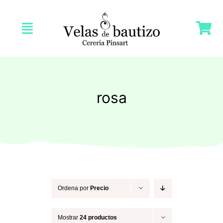
Saltar
al
Toggle
contenido
Navigation
Inicio
Nosotras
rosa
Tienda
Velas Bautizo
Velas Comunión
Ordena por
Precio
Mostrar
24 productos
Velas Bodas